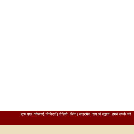
मुख्य पृष्ठ
|
घोषणाएँ / निविदाएँ
|
वीडियो
|
लिंक
|
साइटमैप
|
राय एवं सुझाव
|
हमसे संपर्क करें