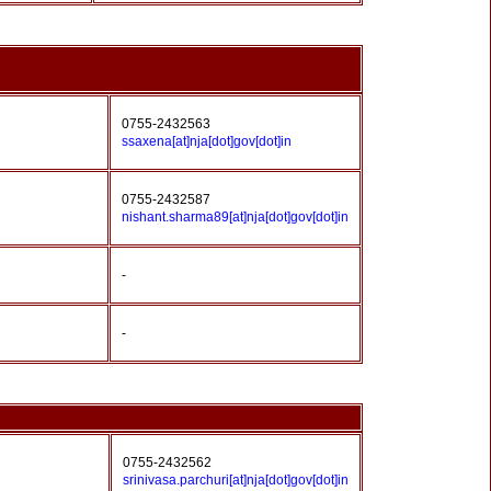
0755-2432563
ssaxena[at]nja[dot]gov[dot]in
0755-2432587
nishant.sharma89[at]nja[dot]gov[dot]in
-
-
0755-2432562
srinivasa.parchuri[at]nja[dot]gov[dot]in