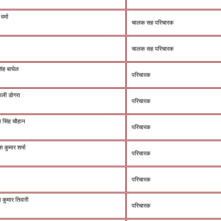
वर्मा
चालक सह परिचारक
चालक सह परिचारक
िंह बाघेल
परिचारक
फाली डोगरा
परिचारक
त सिंह चौहान
परिचारक
 कुमार शर्मा
परिचारक
परिचारक
श कुमार तिवारी
परिचारक