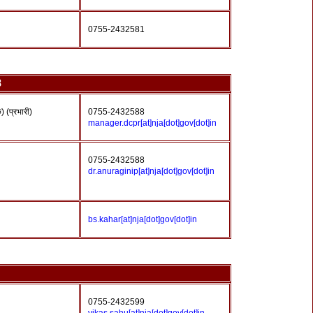
0755-2432581
8
 (प्रभारी)
0755-2432588
manager.dcpr[at]nja[dot]gov[dot]in
0755-2432588
dr.anuraginip[at]nja[dot]gov[dot]in
bs.kahar[at]nja[dot]gov[dot]in
0755-2432599