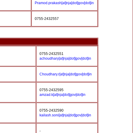
Pramod.prakash[at]nja[dot]gov[dot]in
0755-2432557
0755-2432551
achoudhary[at]nja[dot]gov[dot]in
Choudhary.r[at]nja[dot]gov[dot]in
0755-2432595
amzad.k[at]nja[dot]gov[dot]in
0755-2432590
kailash.soni[at]nja[dot]gov[dot]in
-