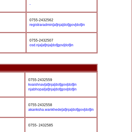
-
0755-2432562
registraradmin[at]nja[dot]gov[dot]in
0755-2432507
osd.nja[at]nja[dot]gov[dot]in
0755-2432559
kvaishnav[at]nja[dot]gov[dot]in
njabhopal[at]nja[dot]gov[dot]in
0755-2432558
akanksha.wankhede[at]nja[dot]gov[dot]in
0755- 2432585