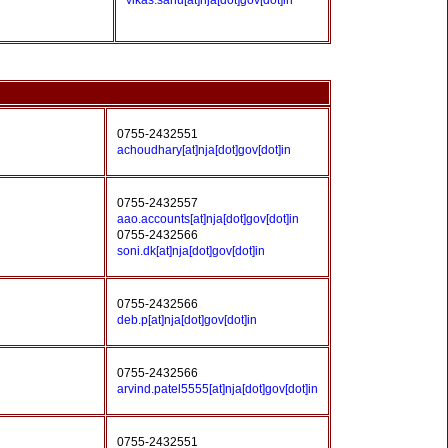
vikas.sahu[at]nja[dot]gov[dot]in
0755-2432551
achoudhary[at]nja[dot]gov[dot]in
0755-2432557
aao.accounts[at]nja[dot]gov[dot]in
0755-2432566
soni.dk[at]nja[dot]gov[dot]in
0755-2432566
deb.p[at]nja[dot]gov[dot]in
0755-2432566
arvind.patel5555[at]nja[dot]gov[dot]in
0755-2432551