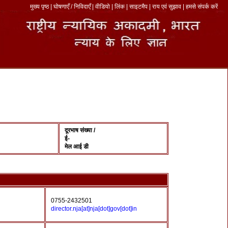
मुख्य पृष्ठ
|
घोषणाएँ / निविदाएँ
|
वीडियो
|
लिंक
|
साइटमैप
|
राय एवं सुझाव
|
हमसे संपर्क करें
दूरभाष संख्या /
ई-
मेल आई डी
0755-2432501
director.nja[at]nja[dot]gov[dot]in