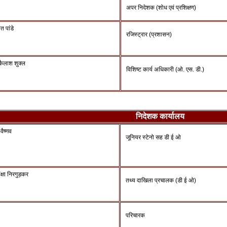
अपर निदेशक (शोध एवं प्रशिक्षण)
त पांडे
रजिस्ट्रार (प्रशासन)
 कैलाश शुक्ल
विशिष्ट कार्य अधिकारी (ओ. एस. डी.)
निदेशक कार्यालय
वैष्णव
जूनियर स्टेनो सह डी ई ओ
क्षा निरगुड़कर
तथ्य दाखिला प्रचालक (डी ई ओ)
परिचारक