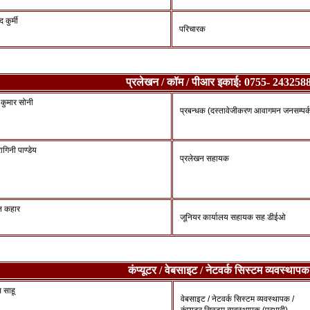
 कुर्मी
परिचारक
प्रलेखन / कॉम / पीआर इकाई: 0755- 243258
 कुमार सोनी
प्रबन्धक (दस्तावेजीकरण आवागमन जनसम्पर्क)
ागिनी पाण्‍डेय
प्रलेखन सहायक
ेन कहार
जूनियर कार्यालय सहायक सह डीईओ
कंप्यूटर / वेबसाइट / नेटवर्क सिस्टम व्यवस्थापक
 साहू
वेबसाइट / नेटवर्क सिस्टम व्यवस्थापक /