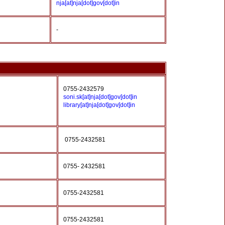
nja[at]nja[dot]gov[dot]in
-
0755-2432579
soni.sk[at]nja[dot]gov[dot]in
library[at]nja[dot]gov[dot]in
0755-2432581
0755- 2432581
0755-2432581
0755-2432581