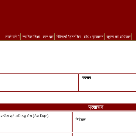
हमारे बारे में
न्यायिक शिक्षा
ज्ञान द्वार
रिक्तियाँ / इंटर्नशिप
शोध / प्रकाशन
सूचना का अधिकार
म
पदनाम
प्रशासन
याधीश श्री अनिरुद्ध बोस (सेवा निवृत्त)
निदेशक